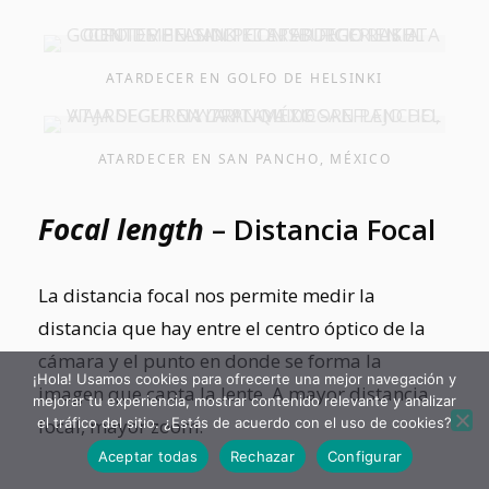
ATARDECER EN GOLFO DE HELSINKI
ATARDECER EN SAN PANCHO, MÉXICO
Focal length
–
Distancia Focal
La distancia focal nos permite medir la
distancia que hay entre el centro óptico de la
cámara y el punto en donde se forma la
¡Hola! Usamos cookies para ofrecerte una mejor navegación y
imagen que capta la lente. A mayor distancia
mejorar tu experiencia, mostrar contenido relevante y analizar
focal, mayor zoom.
el tráfico del sitio. ¿Estás de acuerdo con el uso de cookies?
Aceptar todas
Rechazar
Configurar