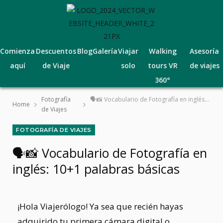
Comienza
Descuentos
Blog
Galería
Viajar
Walking
Asesoría
aquí
de Viaje
solo
tours VR
de viajes
360°
Fotografía
🗣️📸 Vocabulario de Fotografía en inglés: 10+1 palabras básicas
Home
de Viajes
FOTOGRAFÍA DE VIAJES
🗣️📸 Vocabulario de Fotografía en
inglés: 10+1 palabras básicas
¡Hola Viajerólogo!
Ya sea que recién hayas
adquirido tu primera cámara digital o