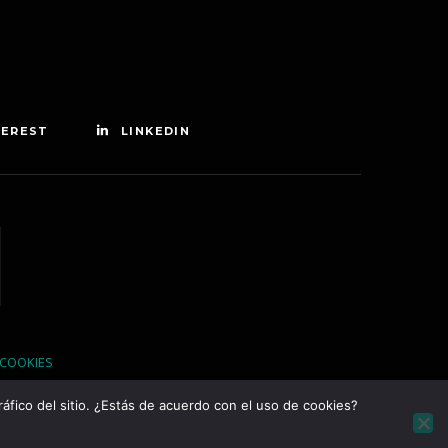
TEREST
LINKEDIN
 COOKIES
áfico del sitio. ¿Estás de acuerdo con el uso de cookies?