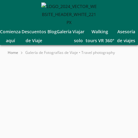
Comienza
Descuentos
Blog
Galería
Viajar
Walking
Asesoría
aquí
de Viaje
solo
tours VR 360°
de viajes
Home
Galería de Fotografías de Viaje • Travel photography
Galería de
Fotografías de
Viajes
Bienvenido a la galería con algunas de las
mejores fotografías de nuestros viajes por