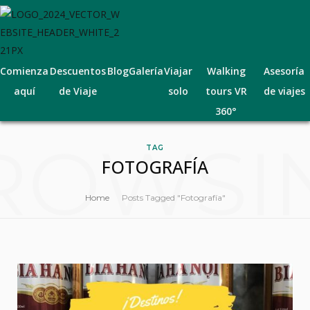
Comienza
Descuentos
Blog
Galería
Viajar
Walking
Asesoría
aquí
de Viaje
solo
tours VR
de viajes
360°
ROWSI
TAG
FOTOGRAFÍA
Home
Posts Tagged "Fotografía"