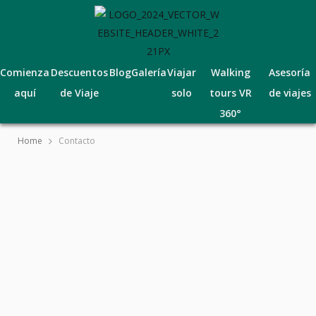
Comienza
Descuentos
Blog
Galería
Viajar
Walking
Asesoría
aquí
de Viaje
solo
tours VR
de viajes
360°
Home
Contacto
Contacto
Envíanos un mensaje privado por Instagram o
en cualquiera de nuestras otras redes