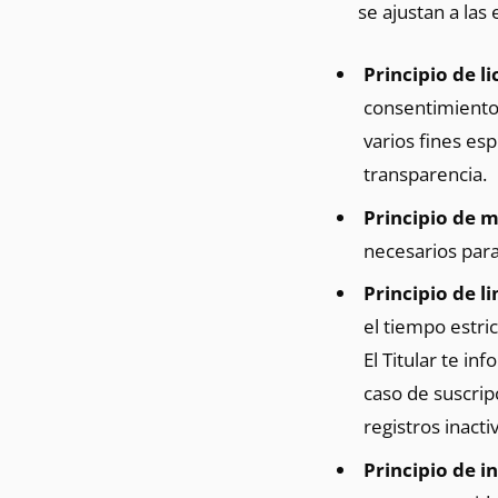
se ajustan a la
Principio de li
consentimiento 
varios fines es
transparencia.
Principio de m
necesarios para e
Principio de l
el tiempo estri
El Titular te in
caso de suscripc
registros inact
Principio de i