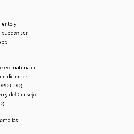
miento y
e puedan ser
 Web
nte en materia de
 de diciembre,
LOPD GDD).
o y del Consejo
D).
 como las