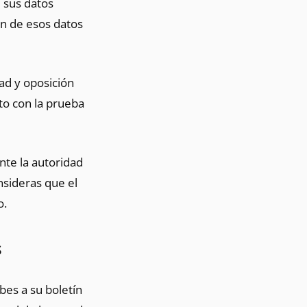
e sus datos
ión de esos datos
dad y oposición
to con la prueba
ante la autoridad
nsideras que el
o.
s
bes a su boletín