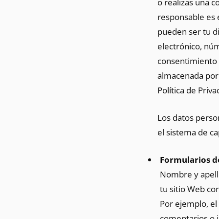
o realizas una c
responsable es e
pueden ser tu di
electrónico, núm
consentimiento p
almacenada por 
Política de Priva
Los datos person
el sistema de c
Formularios d
Nombre y apelli
tu sitio Web con
Por ejemplo, el 
comentarios o i