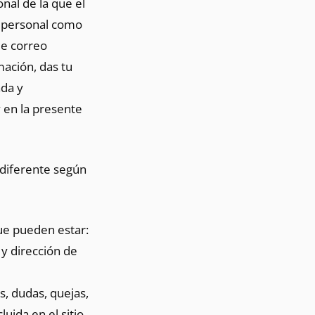
onal de la que el
er personal como
de correo
mación, das tu
ada y
 en la presente
s diferente según
que pueden estar:
y dirección de
s, dudas, quejas,
uida en el sitio