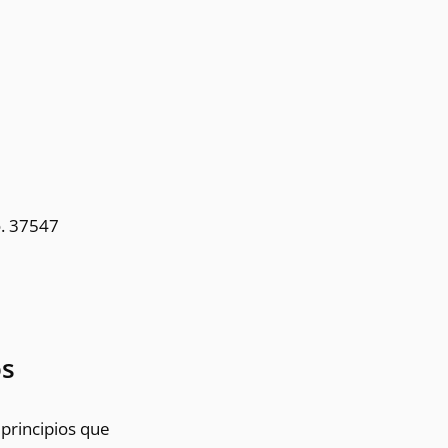
o. 37547
os
 principios que