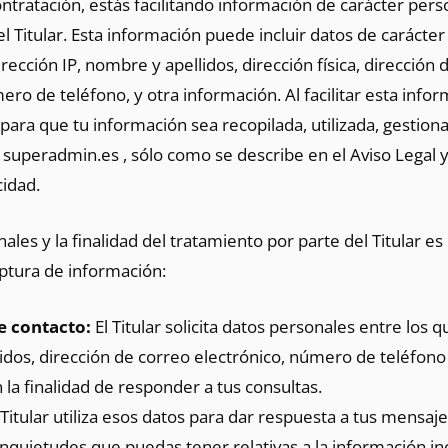
ontratación, estás facilitando información de carácter pers
l Titular. Esta información puede incluir datos de caráct
rección IP, nombre y apellidos, dirección física, dirección 
ero de teléfono, y otra información. Al facilitar esta infor
ara que tu información sea recopilada, utilizada, gestion
superadmin.es , sólo como se describe en el Aviso Legal y
cidad.
ales y la finalidad del tratamiento por parte del Titular e
aptura de información:
e contacto:
El Titular solicita datos personales entre los 
dos, dirección de correo electrónico, número de teléfono 
 la finalidad de responder a tus consultas.
Titular utiliza esos datos para dar respuesta a tus mensaje
nquietudes que puedas tener relativas a la información incl