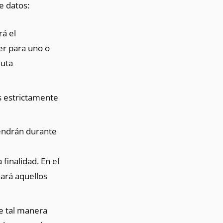
e datos:
rá el
er para uno o
luta
tos estrictamente
endrán durante
finalidad. En el
nará aquellos
e tal manera