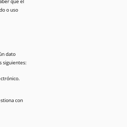
aber que el
ado o uso
ún dato
s siguientes:
ectrónico.
estiona con