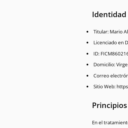
Identidad
Titular:
Mario A
Licenciado en D
ID: FICM8602
Domicilio: Virg
Correo electró
Sitio Web: htt
Principios
En el tratamient