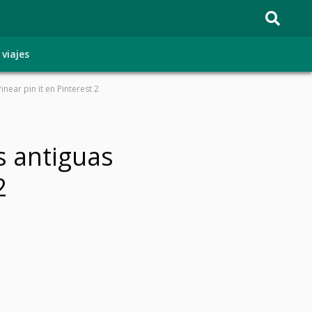
 viajes
near pin it en Pinterest 2
s antiguas
2