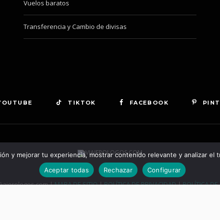
Vuelos baratos
Transferencia y Cambio de divisas
YOUTUBE
TIKTOK
FACEBOOK
PIN
n y mejorar tu experiencia, mostrar contenido relevante y analizar el tr
Aceptar todas
Rechazar
Configurar
iajerologos.com |
MAPA DE SITIO
|
POLÍTICA DE PRIVACIDAD
|
POLÍTICA DE
TOP