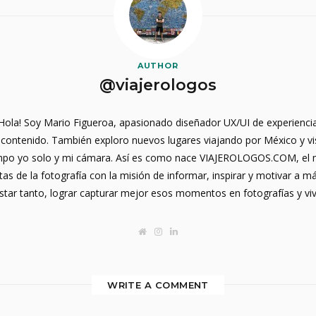
AUTHOR
@viajerologos
¡Hola! Soy Mario Figueroa, apasionado diseñador UX/UI de experiencia
contenido. También exploro nuevos lugares viajando por México y vi
empo yo solo y mi cámara. Así es como nace VIAJEROLOGOS.COM, el me
as de la fotografía con la misión de informar, inspirar y motivar a m
star tanto, lograr capturar mejor esos momentos en fotografías y vivi
W
I
L
e
n
i
b
s
n
s
t
k
i
a
e
t
g
d
WRITE A COMMENT
e
r
I
a
n
m