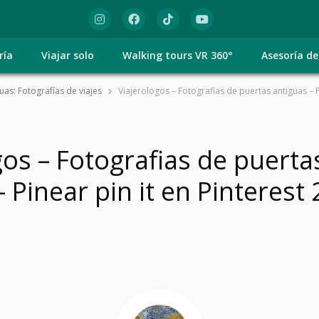
ría
Viajar solo
Walking tours VR 360°
Asesoría de
uas: Fotografías de viajes
Viajerologos – Fotografias de puertas antiguas – Pi
gos – Fotografias de puerta
– Pinear pin it en Pinterest 