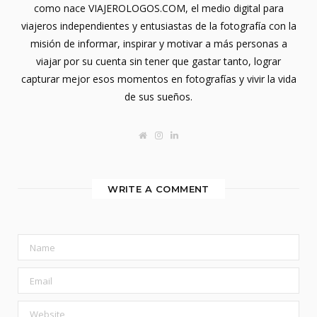
como nace VIAJEROLOGOS.COM, el medio digital para
viajeros independientes y entusiastas de la fotografía con la
misión de informar, inspirar y motivar a más personas a
viajar por su cuenta sin tener que gastar tanto, lograr
capturar mejor esos momentos en fotografías y vivir la vida
de sus sueños.
W
I
L
e
n
i
b
s
n
s
t
k
i
a
e
t
g
d
WRITE A COMMENT
e
r
I
a
n
m