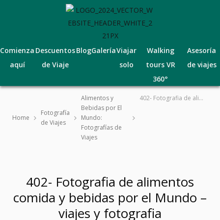
Comienza
Descuentos
Blog
Galería
Viajar
Walking
Asesoría
aquí
de Viaje
solo
tours VR
de viajes
360°
Alimentos y
402- Fotografia de alimentos comida y bebidas por el Mundo – viajes y fotografia
Bebidas por El
Fotografía
Home
Mundo:
de Viajes
Fotografías de
Viajes
402- Fotografia de alimentos
comida y bebidas por el Mundo –
viajes y fotografia