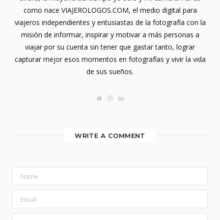
como nace VIAJEROLOGOS.COM, el medio digital para
viajeros independientes y entusiastas de la fotografía con la
misión de informar, inspirar y motivar a más personas a
viajar por su cuenta sin tener que gastar tanto, lograr
capturar mejor esos momentos en fotografías y vivir la vida
de sus sueños.
W
I
L
e
n
i
b
s
n
s
t
k
i
a
e
t
g
d
WRITE A COMMENT
e
r
I
a
n
m