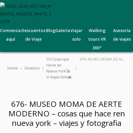
Comienza
Descuentos
Blog
Galería
Viajar
Walking
Asesoría
aquí
de Viaje
solo
tours VR
de viajes
360°
10 Cosas que
676- MUSEO MOMA DE AERTE MODERNO – cosas que hace ren nueva york – viajes y fotografia
Hacer en
Home
Destinos
Nueva York 🗽
si Viajas Solo🌆
676- MUSEO MOMA DE AERTE
MODERNO – cosas que hace ren
nueva york – viajes y fotografia